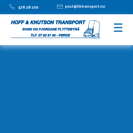
post@hktransport.no
578 28 100
Hoff & Knutson Transport AS
Transport- og flyttetjenester