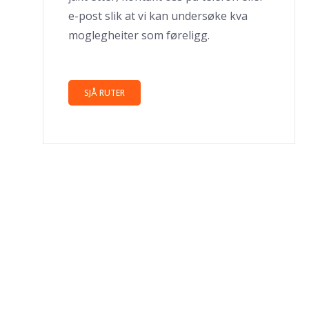
e-post slik at vi kan undersøke kva
moglegheiter som føreligg.
SJÅ RUTER
TRENG DU EKSTRA PLASS?
LAGER & OPPBEVARING