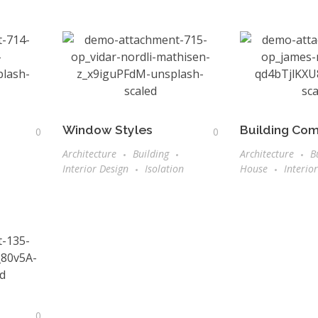
Window Styles
Building Co
0
0
Architecture
Building
Architecture
B
Interior Design
Isolation
House
Interio
0