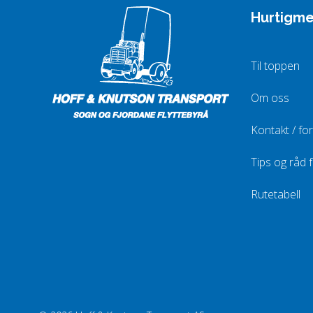
Hurtigm
Til toppen
Om oss
Kontakt / fo
Tips og råd fo
Rutetabell