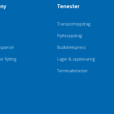
eny
Tenester
Transportoppdrag
Flytteoppdrag
rspørsel
Budbil/ekspress
r flytting
Lager & oppbevaring
Terminaltenester