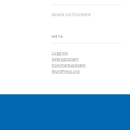
INGEN KATEGORIER
META
Logg inn
Innleggsstrøm
Kommentarstrøm
WordPress.org