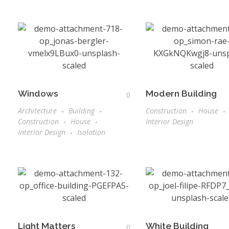
Windows
Modern Building
0
Architecture
Building
Construction
House
Construction
House
Interior Design
Interior Design
Isolation
Light Matters
White Building
0