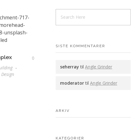
SISTE KOMMENTARER
mplex
0
seherray
til
Angle Grinder
uilding
r Design
moderator
til
Angle Grinder
ARKIV
KATEGORIER